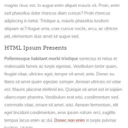
magnis risus est. In augue enim aliquet mauris sit. Proin, enim
sed phasellus dolor rhoncus diam cursus? Proin rhoncus
adipiscing in tortor. Tristique a, mauris phasellus lundium
aliquam ac? Augue urna, cras cursus sociis, arcu, ac ultrices
pid, elementum duis amet sit augue sed.
HTML Ipsum Presents
Pellentesque habitant morbi tristique
senectus et netus et
malesuada fames ac turpis egestas. Vestibulum tortor quam,
feugiat vitae, ultricies eget, tempor sit amet, ante. Donec eu
libero sit amet quam egestas semper.
Aenean ultricies mi vitae
est.
Mauris placerat eleifend leo. Quisque sit amet est et sapien
ullamcorper pharetra. Vestibulum erat wisi, condimentum sed,
commodo vitae
, ornare sit amet, wisi. Aenean fermentum, elit
eget tincidunt condimentum, eros ipsum rutrum orci, sagittis
tempus lacus enim ac dui.
Donec non enim
in turpis pulvinar
facilisis. Ut felis.