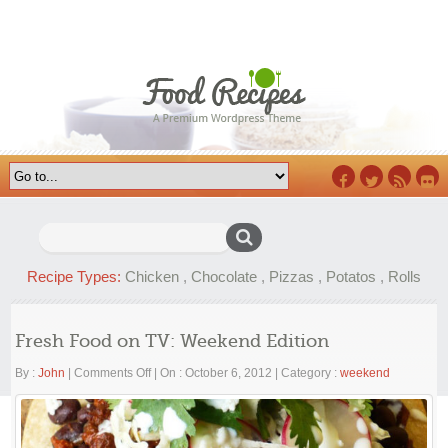
Facebook
Twitter
RSS
Flick
Search
for:
Recipe Types:
Chicken
,
Chocolate
,
Pizzas
,
Potatos
,
Rolls
Fresh Food on TV: Weekend Edition
on
By :
John
|
Comments Off
|
On : October 6, 2012
|
Category :
weekend
Fresh
Food
on