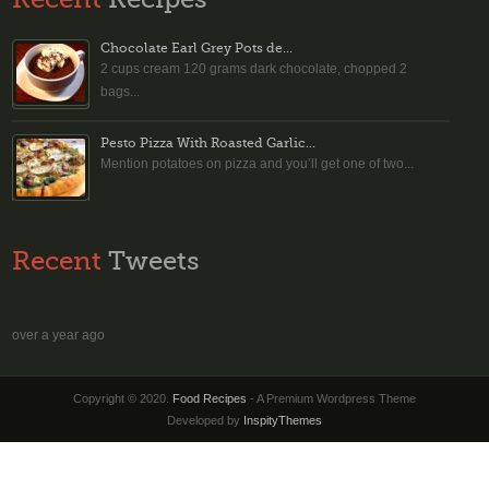
Chocolate Earl Grey Pots de...
2 cups cream 120 grams dark chocolate, chopped 2
bags...
Pesto Pizza With Roasted Garlic...
Mention potatoes on pizza and you’ll get one of two...
Recent
Tweets
over a year ago
Copyright © 2020.
Food Recipes
- A Premium Wordpress Theme
Developed by
InspityThemes