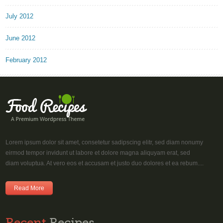
July 2012
June 2012
February 2012
Lorem ipsum dolor sit amet, consetetur sadipscing elitr, sed diam nonumy
eirmod tempor invidunt ut labore et dolore magna aliquyam erat, sed
diam voluptua. At vero eos et accusam et justo duo dolores et ea rebum....
Read More
Recent
Recipes